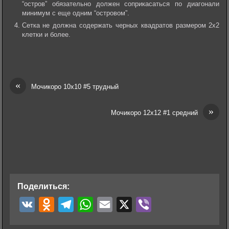
“остров” обязательно должен соприкасаться по диагонали
минимум с еще одним “островом”.
Сетка не должна содержать черных квадратов размером 2х2
клетки и более.
«
Мочикоро 10х10 #5 трудный
»
Мочикоро 12х12 #1 средний
Поделиться:
V
O
T
W
E
X
V
K
d
e
h
m
i