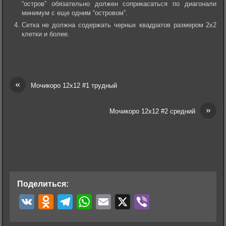
“остров” обязательно должен соприкасаться по диагонали
минимум с еще одним “островом”.
Сетка не должна содержать черных квадратов размером 2х2
клетки и более.
«
Мочикоро 12х12 #1 трудный
»
Мочикоро 12х12 #2 средний
Поделиться:
V
O
T
W
E
X
V
K
d
e
h
m
i