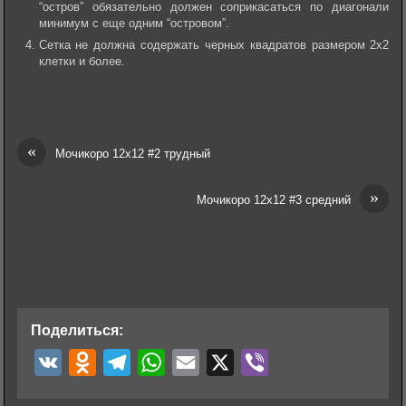
“остров” обязательно должен соприкасаться по диагонали
минимум с еще одним “островом”.
Сетка не должна содержать черных квадратов размером 2х2
клетки и более.
«
Мочикоро 12х12 #2 трудный
»
Мочикоро 12х12 #3 средний
Поделиться:
V
O
T
W
E
X
V
K
d
e
h
m
i