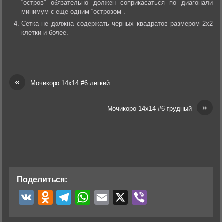
“остров” обязательно должен соприкасаться по диагонали
минимум с еще одним “островом”.
Сетка не должна содержать черных квадратов размером 2х2
клетки и более.
«
Мочикоро 14х14 #6 легкий
»
Мочикоро 14х14 #6 трудный
Поделиться:
V
O
T
W
E
X
V
K
d
e
h
m
i