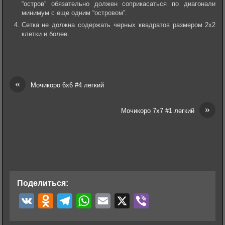
“остров” обязательно должен соприкасаться по диагонали
минимум с еще одним “островом”.
Сетка не должна содержать черных квадратов размером 2х2
клетки и более.
«
Мочикоро 6х6 #4 легкий
»
Мочикоро 7х7 #1 легкий
Поделиться:
V
O
T
W
E
X
V
K
d
e
h
m
i