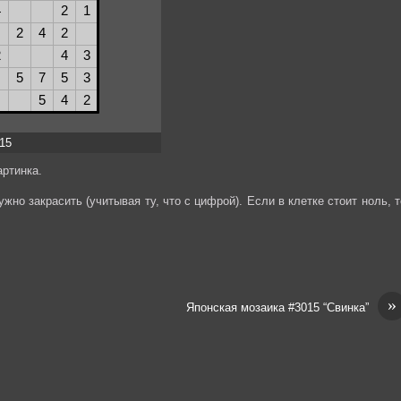
x15
ртинка.
жно закрасить (учитывая ту, что с цифрой). Если в клетке стоит ноль, т
»
Японская мозаика #3015 “Свинка”