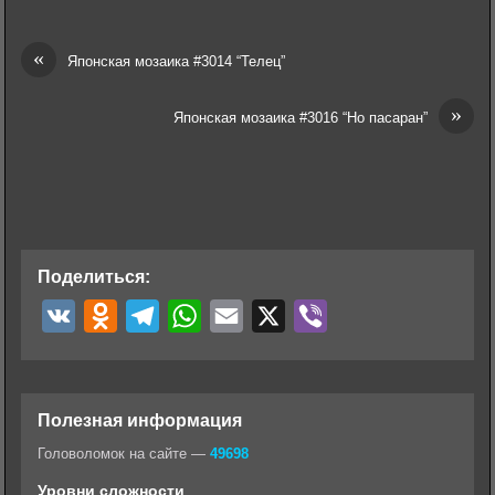
«
Японская мозаика #3014 “Телец”
»
Японская мозаика #3016 “Но пасаран”
Поделиться:
V
O
T
W
E
X
V
K
d
e
h
m
i
n
l
a
a
b
o
e
t
i
e
Полезная информация
k
g
s
l
r
Головоломок на сайте —
49698
l
r
A
Уровни сложности