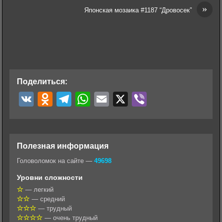
»
Японская мозаика #1187 “Дровосек”
Поделиться:
V
O
T
W
E
X
V
K
d
e
h
m
i
n
l
a
a
b
o
e
t
i
e
Полезная информация
k
g
s
l
r
Головоломок на сайте —
49698
l
r
A
Уровни сложности
a
a
p
— легкий
— средний
s
m
p
— трудный
s
— очень трудный