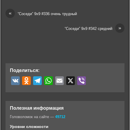
«
“Соседи” 9х9 #336 очень трудный
»
“Соседи” 9х9 #342 средний
Поделиться:
V
O
T
W
E
X
V
K
d
e
h
m
i
n
l
a
a
b
o
e
t
i
e
Полезная информация
k
g
s
l
r
Головоломок на сайте —
49712
l
r
A
Уровни сложности