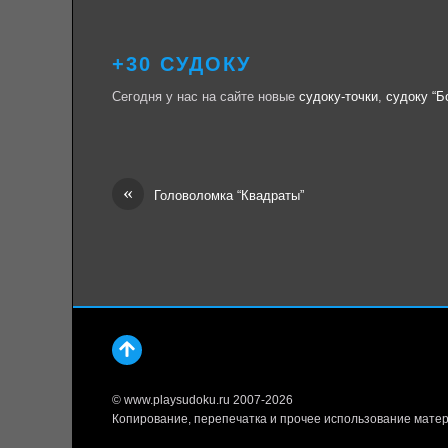
+30 СУДОКУ
Сегодня у нас на сайте новые
судоку-точки
,
судоку “
«
Головоломка “Квадраты”
© www.playsudoku.ru 2007-2026
Копирование, перепечатка и прочее использование матер