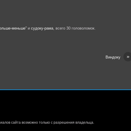
Больше-меньше”
и
судоку-рама
, всего 30 головоломок.
»
Виндоку
иалов сайта возможно только с разрешения владельца.