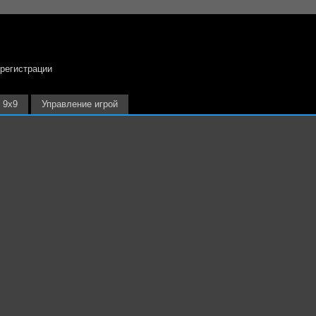
 регистрации
9х9
Управление игрой