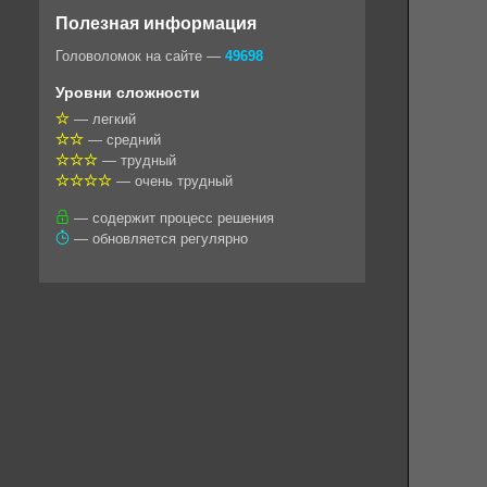
o
e
t
i
e
Полезная информация
k
g
s
l
r
Головоломок на сайте —
49698
l
r
A
Уровни сложности
a
a
p
— легкий
— средний
s
m
p
— трудный
s
— очень трудный
n
— содержит процесс решения
— обновляется регулярно
i
k
i