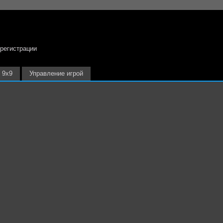
 регистрации
9х9
Управление игрой