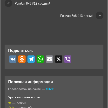
«
Ренбан 8х8 #12 средний
»
Ренбан 8х8 #13 легкий
Поделиться:
V
O
T
W
E
X
V
K
d
e
h
m
i
n
l
a
a
b
o
e
t
i
e
Полезная информация
k
g
s
l
r
Головоломок на сайте —
49698
l
r
A
Уровни сложности
a
a
p
— легкий
— средний