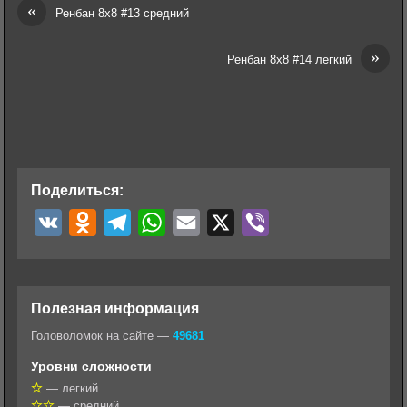
«
Ренбан 8х8 #13 средний
»
Ренбан 8х8 #14 легкий
Поделиться:
V
O
T
W
E
X
V
K
d
e
h
m
i
n
l
a
a
b
o
e
t
i
e
Полезная информация
k
g
s
l
r
Головоломок на сайте —
49681
l
r
A
Уровни сложности
a
a
p
— легкий
— средний