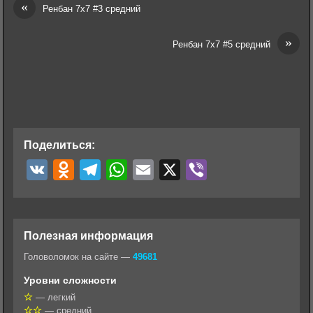
«
Ренбан 7х7 #3 средний
»
Ренбан 7х7 #5 средний
Поделиться:
V
O
T
W
E
X
V
K
d
e
h
m
i
n
l
a
a
b
o
e
t
i
e
Полезная информация
k
g
s
l
r
Головоломок на сайте —
49681
l
r
A
Уровни сложности
a
a
p
— легкий
— средний