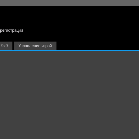
 регистрации
9х9
Управление игрой