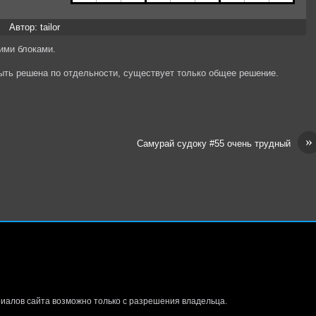
Автор: tailor
ими блоками.
быть решена по отдельности, существует только общее решение.
»
Самурай судоку #55 очень трудный
иалов сайта возможно только с разрешения владельца.