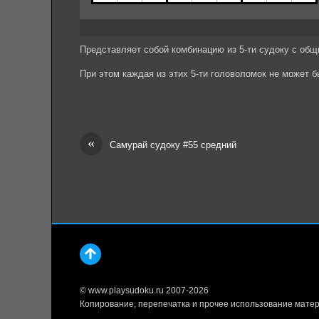
Представляет собой комбинацию из 5-ти судоку с общ
При этом каждая из этих 5-ти головоломок не может 
«
Самурай судоку #55 средний
© www.playsudoku.ru 2007-2026
Копирование, перепечатка и прочее использование матер