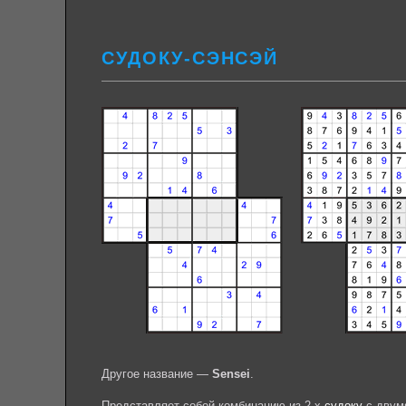
СУДОКУ-СЭНСЭЙ
Другое название —
Sensei
.
Представляет собой комбинацию из 2-х
судоку
с двум