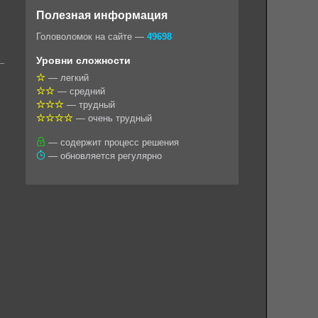
o
e
t
i
e
Полезная информация
k
g
s
l
r
Головоломок на сайте —
49698
l
r
A
Уровни сложности
a
a
p
— легкий
— средний
s
m
p
— трудный
s
— очень трудный
n
— содержит процесс решения
— обновляется регулярно
i
k
i