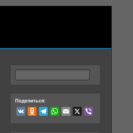
Поделиться:
V
O
T
W
E
X
V
K
d
e
h
m
i
n
l
a
a
b