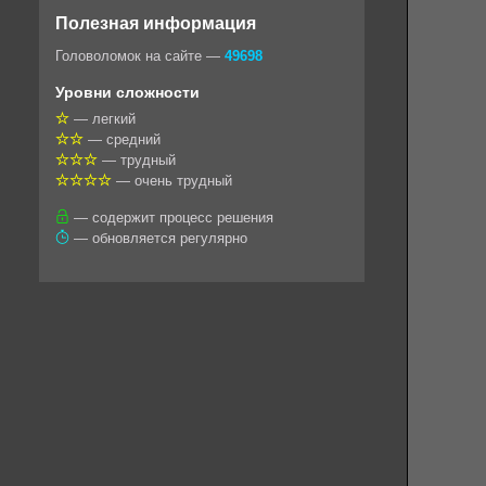
o
e
t
i
e
Полезная информация
k
g
s
l
r
Головоломок на сайте —
49698
l
r
A
Уровни сложности
a
a
p
— легкий
— средний
s
m
p
— трудный
s
— очень трудный
n
— содержит процесс решения
— обновляется регулярно
i
k
i