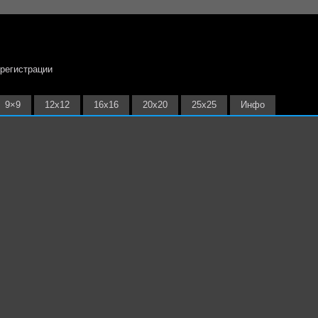
 регистрации
9×9
12х12
16х16
20х20
25х25
Инфо