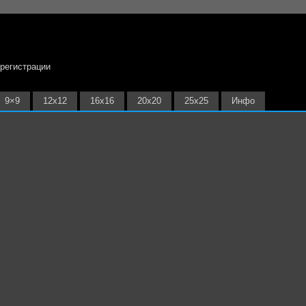
 регистрации
9×9
12х12
16х16
20х20
25х25
Инфо