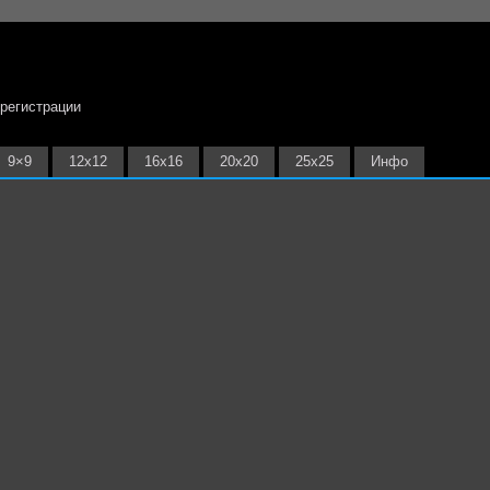
 регистрации
9×9
12х12
16х16
20х20
25х25
Инфо