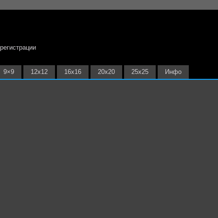
 регистрации
9×9
12х12
16х16
20х20
25х25
Инфо