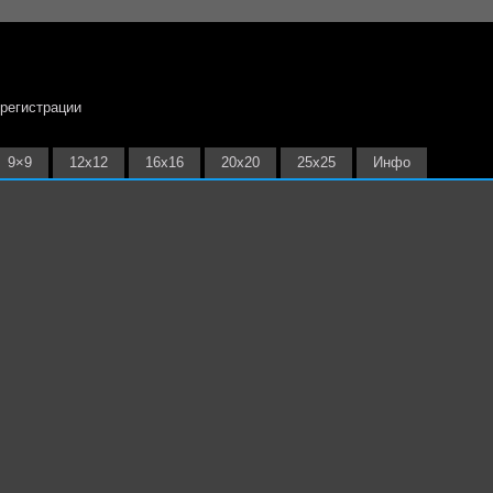
 регистрации
9×9
12х12
16х16
20х20
25х25
Инфо