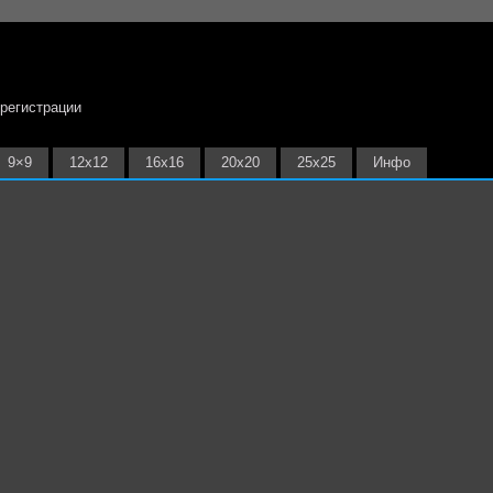
 регистрации
9×9
12х12
16х16
20х20
25х25
Инфо