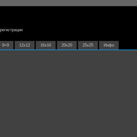
 регистрации
9×9
12х12
16х16
20х20
25х25
Инфо