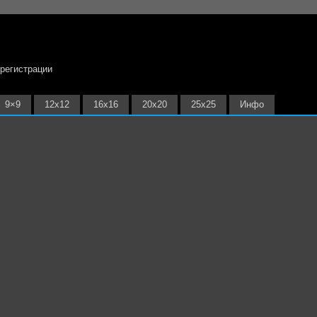
 регистрации
9×9
12х12
16х16
20х20
25х25
Инфо