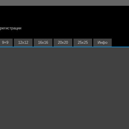
 регистрации
9×9
12х12
16х16
20х20
25х25
Инфо