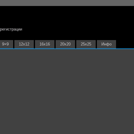
 регистрации
9×9
12х12
16х16
20х20
25х25
Инфо