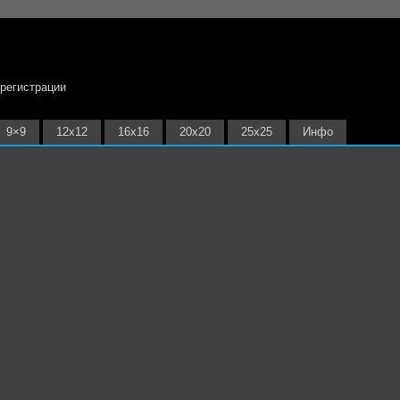
 регистрации
9×9
12х12
16х16
20х20
25х25
Инфо