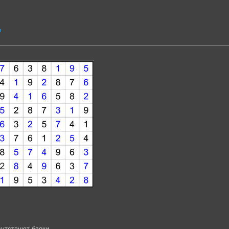
”
утствуют блоки.