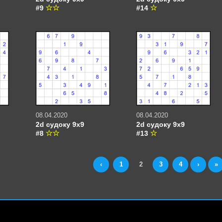
#9
#14
08.04.2020
08.04.2020
2d судоку 9х9
2d судоку 9х9
#8
#13
‹
1
2
3
4
›
»