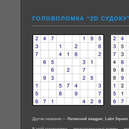
ГОЛОВОЛОМКА “2D СУДОКУ
Другие названия —
Латинский квадрат
,
Latin Square
.
В этой головоломке — предшественнице
судоку
— отс