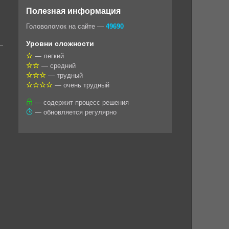
o
e
t
i
e
Полезная информация
k
g
s
l
r
Головоломок на сайте —
49690
l
r
A
Уровни сложности
a
a
p
— легкий
— средний
s
m
p
— трудный
s
— очень трудный
n
— содержит процесс решения
— обновляется регулярно
i
k
i