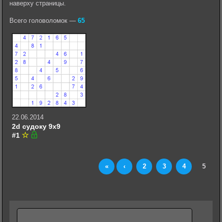
наверху страницы.
Всего головоломок —
65
22.06.2014
2d судоку 9х9
#1
«
‹
2
3
4
5