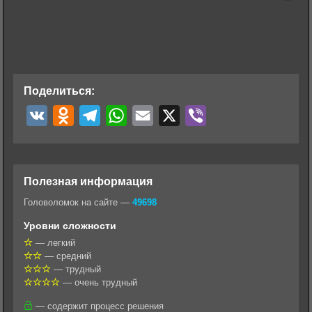
Поделиться:
V
O
T
W
E
X
V
K
d
e
h
m
i
n
l
a
a
b
o
e
t
i
e
Полезная информация
k
g
s
l
r
Головоломок на сайте —
49698
l
r
A
Уровни сложности
a
a
p
— легкий
— средний
s
m
p
— трудный
s
— очень трудный
n
— содержит процесс решения