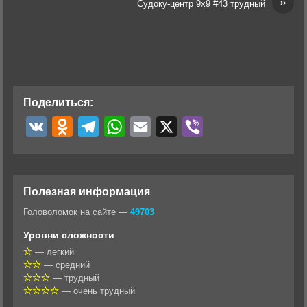
»
Судоку-центр 9х9 #43 трудный
Поделиться:
V
O
T
W
E
X
V
K
d
e
h
m
i
n
l
a
a
b
o
e
t
i
e
Полезная информация
k
g
s
l
r
Головоломок на сайте —
49703
l
r
A
Уровни сложности
a
a
p
— легкий
— средний
s
m
p
— трудный
s
— очень трудный