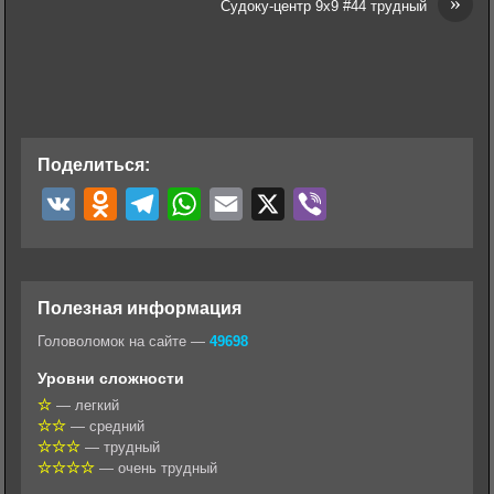
»
Судоку-центр 9х9 #44 трудный
Поделиться:
V
O
T
W
E
X
V
K
d
e
h
m
i
n
l
a
a
b
o
e
t
i
e
Полезная информация
k
g
s
l
r
Головоломок на сайте —
49698
l
r
A
Уровни сложности
a
a
p
— легкий
— средний
s
m
p
— трудный
s
— очень трудный