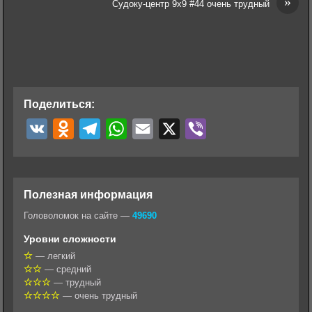
»
Судоку-центр 9х9 #44 очень трудный
Поделиться:
V
O
T
W
E
X
V
K
d
e
h
m
i
n
l
a
a
b
o
e
t
i
e
Полезная информация
k
g
s
l
r
Головоломок на сайте —
49690
l
r
A
Уровни сложности
a
a
p
— легкий
— средний
s
m
p
— трудный
s
— очень трудный