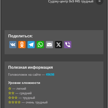
»
Судоку-центр 9х9 #45 трудный
Поделиться:
V
O
T
W
E
X
V
K
d
e
h
m
i
n
l
a
a
b
o
e
t
i
e
Полезная информация
k
g
s
l
r
Головоломок на сайте —
49698
l
r
A
Уровни сложности
a
a
p
— легкий
— средний
s
m
p
— трудный
s
— очень трудный