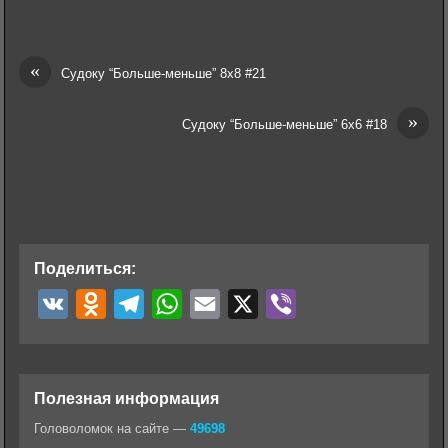
«
Судоку “Больше-меньше” 8х8 #21
»
Судоку “Больше-меньше” 6х6 #18
Поделиться:
V
O
T
W
E
X
V
K
d
e
h
m
i
n
l
a
a
b
o
e
t
i
e
Полезная информация
k
g
s
l
r
Головоломок на сайте —
49698