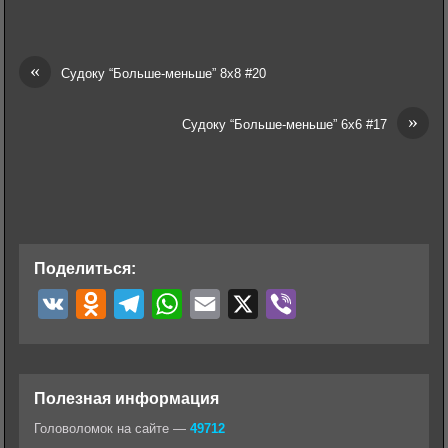
«
Судоку “Больше-меньше” 8х8 #20
»
Судоку “Больше-меньше” 6х6 #17
Поделиться:
V
O
T
W
E
X
V
K
d
e
h
m
i
n
l
a
a
b
o
e
t
i
e
Полезная информация
k
g
s
l
r
Головоломок на сайте —
49712