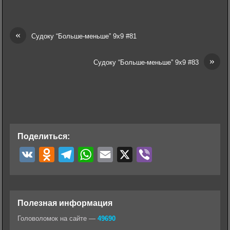
«
Судоку “Больше-меньше” 9х9 #81
»
Судоку “Больше-меньше” 9х9 #83
Поделиться:
V
O
T
W
E
X
V
K
d
e
h
m
i
n
l
a
a
b
o
e
t
i
e
Полезная информация
k
g
s
l
r
Головоломок на сайте —
49690