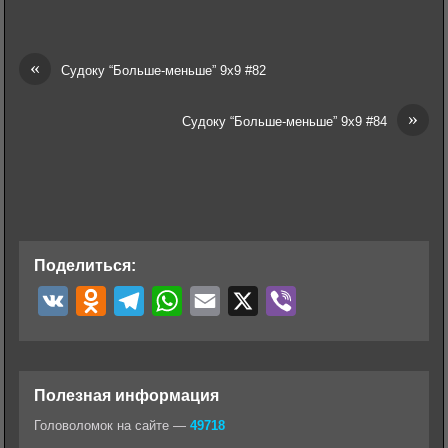
«
Судоку “Больше-меньше” 9х9 #82
»
Судоку “Больше-меньше” 9х9 #84
Поделиться:
V
O
T
W
E
X
V
K
d
e
h
m
i
n
l
a
a
b
o
e
t
i
e
Полезная информация
k
g
s
l
r
Головоломок на сайте —
49718