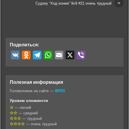
»
Судоку “Ход конем” 9х9 #21 очень трудный
Поделиться:
V
O
T
W
E
X
V
K
d
e
h
m
i
n
l
a
a
b
o
e
t
i
e
Полезная информация
k
g
s
l
r
Головоломок на сайте —
49703
l
r
A
Уровни сложности
a
a
p
— легкий
— средний
s
m
p
— трудный
s
— очень трудный