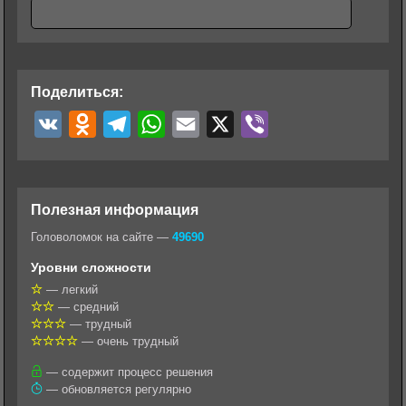
Поделиться:
V
O
T
W
E
X
V
K
d
e
h
m
i
n
l
a
a
b
o
e
t
i
e
Полезная информация
k
g
s
l
r
Головоломок на сайте —
49690
l
r
A
Уровни сложности
a
a
p
— легкий
— средний
s
m
p
— трудный
s
— очень трудный
n
— содержит процесс решения
— обновляется регулярно
i