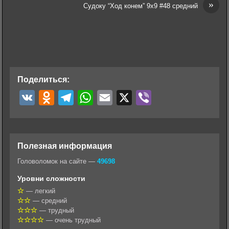
»
Судоку “Ход конем” 9х9 #48 средний
Поделиться:
V
O
T
W
E
X
V
K
d
e
h
m
i
n
l
a
a
b
o
e
t
i
e
Полезная информация
k
g
s
l
r
Головоломок на сайте —
49698
l
r
A
Уровни сложности
a
a
p
— легкий
— средний
s
m
p
— трудный
s
— очень трудный