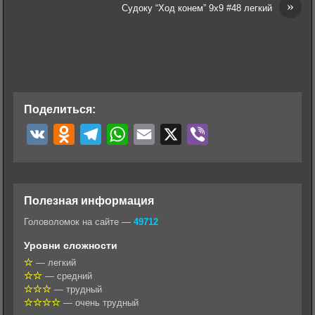
»
Судоку “Ход конем” 9х9 #48 легкий
Поделиться:
V
O
T
W
E
X
V
K
d
e
h
m
i
n
l
a
a
b
o
e
t
i
e
Полезная информация
k
g
s
l
r
Головоломок на сайте —
49712
l
r
A
Уровни сложности
a
a
p
— легкий
— средний
s
m
p
— трудный
s
— очень трудный