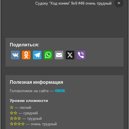
»
Судоку “Ход конем” 9х9 #49 очень трудный
Поделиться:
V
O
T
W
E
X
V
K
d
e
h
m
i
n
l
a
a
b
o
e
t
i
e
Полезная информация
k
g
s
l
r
Головоломок на сайте —
49698
l
r
A
Уровни сложности
a
a
p
— легкий
— средний
s
m
p
— трудный
s
— очень трудный