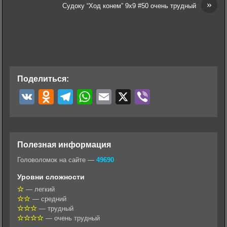
»
Судоку “Ход конем” 9х9 #50 очень трудный
Поделиться:
V
O
T
W
E
X
V
K
d
e
h
m
i
n
l
a
a
b
o
e
t
i
e
Полезная информация
k
g
s
l
r
Головоломок на сайте —
49690
l
r
A
Уровни сложности
a
a
p
— легкий
— средний
s
m
p
— трудный
s
— очень трудный