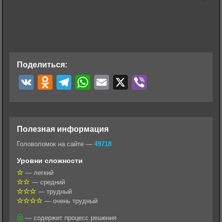
Поделиться:
V
O
T
W
E
X
V
K
d
e
h
m
i
n
l
a
a
b
o
e
t
i
e
Полезная информация
k
g
s
l
r
Головоломок на сайте —
49718
l
r
A
Уровни сложности
a
a
p
— легкий
— средний
s
m
p
— трудный
s
— очень трудный
n
— содержит процесс решения