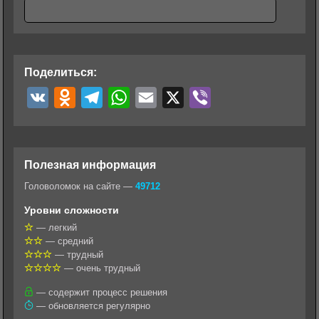
Поделиться:
V
O
T
W
E
X
V
K
d
e
h
m
i
n
l
a
a
b
o
e
t
i
e
Полезная информация
k
g
s
l
r
Головоломок на сайте —
49712
l
r
A
Уровни сложности
a
a
p
— легкий
— средний
s
m
p
— трудный
s
— очень трудный
n
— содержит процесс решения
— обновляется регулярно
i