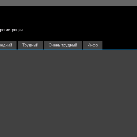
 регистрации
редний
Трудный
Очень трудный
Инфо